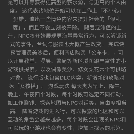
是可以升等获得更高型的薪水源，与更高的个人由
度。 这代表诸地位开始可以在工作上「不小心」
犯错，流出一些情色内容来提升社会的「混乱
度」，而且不会立刻被开除。 随着混沌值的上
升，NPC将开始展现更海量异常行为，可以解锁新
式的事件，台词与服装也大概产生改变。 完成诀
窍管理员美沙后，便利商店购买「公车卡」，可
以开启教堂、漫展、警局等新区域图跟丰富性的小
游戏供探索，以及偶像美沙、修女梨花六个可供略
对象。 流行版也包含DLC内容，新增新的攻略对
象「女核播」。 游戏玩法 每天类为早上、降午、
晚上、午夜四个时段，每个时段可选定不同行动，
如工作赚钱、探索地图与NPC对话等，自由度相当
高。 随着游戏的进入行，可以探索的地区和可以
互动的角色会越来越多。每个时段会出现的NPC和
可以玩的小游戏也会有变性，增加上探索的乐趣。