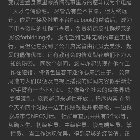
变成空置身家里零所情况事里方的悠斗成为个电脑
天才与偶像宅。 尽管含有些不甘愿，但为终远
计，依是在接及社群平台Facibook的邀请后，成为
了审查资料的社群审查员，负责将违反社群规范的
影像forbidding掉。 没希望到乏味无聊的审查工执
行，竟但让它找到了公开启寓管由员员妻美沙、超
爱的偶像优衣、还有教可会的修女梨花她们不为人
知的秘密。 同数个刻间，悠斗亦起头现在他在工
作在犯错，将情色里容不迷你心意流由于， 公寓
周遭的人们以便及电视上播报的鲜闻内容似乎渐渐
动手臂有一些不对劲。 好像整个社会的道德界线
变得混乱，庞家越赶来越性开放… 程序内容 在每
个天的四个时段一边工作赚钱提升职等级，一边探
索城市与NPC对话。 社群审查员共共有5个职等，
从确习生、初级雇员、中级雇员、崇高端雇员、掌
控员。 当工作达现优异，得到足够的经验值，正