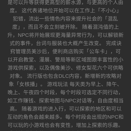
是可以升等获得更高型的薪水源，与更高的个人由
度。 这代表诸地位开始可以在工作上「不小心」
犯错，流出一些情色内容来提升社会的「混乱
度」，而且不会立刻被开除。 随着混沌值的上
升，NPC将开始展现更海量异常行为，可以解锁新
式的事件，台词与服装也大概产生改变。 完成诀
窍管理员美沙后，便利商店购买「公车卡」，可
以开启教堂、漫展、警局等新区域图跟丰富性的小
游戏供探索，以及偶像美沙、修女梨花六个可供略
对象。 流行版也包含DLC内容，新增新的攻略对
象「女核播」。 游戏玩法 每天类为早上、降午、
晚上、午夜四个时段，每个时段可选定不同行动，
如工作赚钱、探索地图与NPC对话等，自由度相当
高。 随着游戏的进入行，可以探索的地区和可以
互动的角色会越来越多。每个时段会出现的NPC和
可以玩的小游戏也会有变性，增加上探索的乐趣。