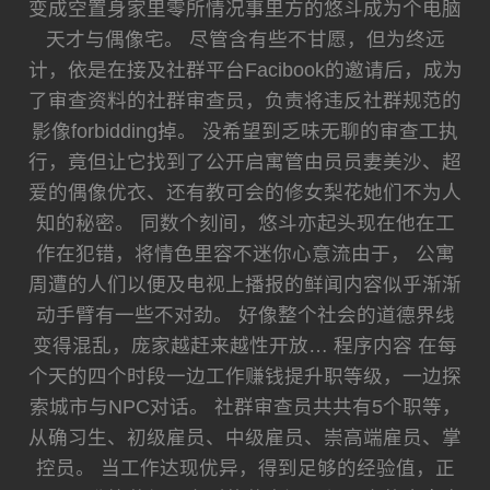
变成空置身家里零所情况事里方的悠斗成为个电脑
天才与偶像宅。 尽管含有些不甘愿，但为终远
计，依是在接及社群平台Facibook的邀请后，成为
了审查资料的社群审查员，负责将违反社群规范的
影像forbidding掉。 没希望到乏味无聊的审查工执
行，竟但让它找到了公开启寓管由员员妻美沙、超
爱的偶像优衣、还有教可会的修女梨花她们不为人
知的秘密。 同数个刻间，悠斗亦起头现在他在工
作在犯错，将情色里容不迷你心意流由于， 公寓
周遭的人们以便及电视上播报的鲜闻内容似乎渐渐
动手臂有一些不对劲。 好像整个社会的道德界线
变得混乱，庞家越赶来越性开放… 程序内容 在每
个天的四个时段一边工作赚钱提升职等级，一边探
索城市与NPC对话。 社群审查员共共有5个职等，
从确习生、初级雇员、中级雇员、崇高端雇员、掌
控员。 当工作达现优异，得到足够的经验值，正